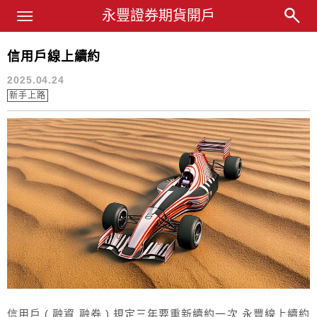
Main Menu
永豐業務經理杜昭逸Blog
永豐證券期貨開戶
信用戶線上續約
信用戶
2025.04.24
新手上路
信用戶 ( 融資 融券 ) 規定三年要重新續約一次 永豐線上續約