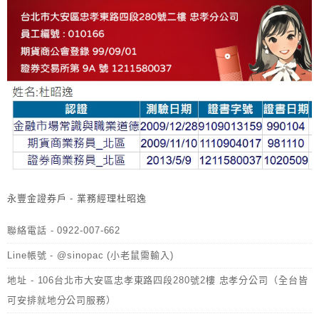
永豐金證券戶 - 業務經理杜昭逸
聯絡電話 - 0922-007-662
Line帳號 - @sinopac (小老鼠需輸入)
地址 - 106台北市大安區忠孝東路四段280號2樓 忠孝分公司（全台皆
可安排就地分公司服務）