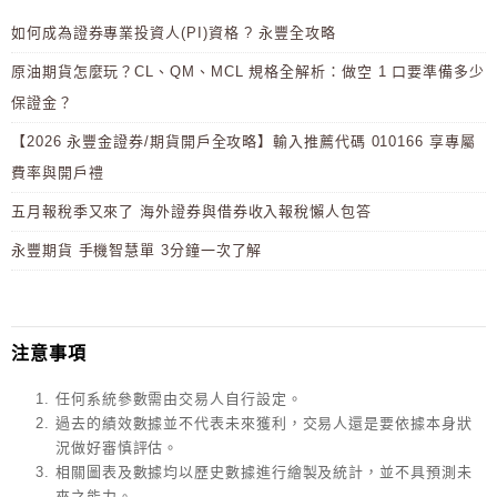
如何成為證券專業投資人(PI)資格 ? 永豐全攻略
原油期貨怎麼玩？CL、QM、MCL 規格全解析：做空 1 口要準備多少
保證金？
【2026 永豐金證券/期貨開戶全攻略】輸入推薦代碼 010166 享專屬
費率與開戶禮
五月報稅季又來了 海外證券與借券收入報稅懶人包答
永豐期貨 手機智慧單 3分鐘一次了解
注意事項
任何系統參數需由交易人自行設定。
過去的績效數據並不代表未來獲利，交易人還是要依據本身狀
況做好審慎評估。
相關圖表及數據均以歷史數據進行繪製及統計，並不具預測未
來之能力。