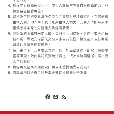
期權交易財務槓桿高，，交易人請慎重考量自身財務能力，並
特別留意控管風險。
期貨及選擇權交易具低保證金之高度財務槓桿特性，在可能產
生極大利潤的同時；也可能產生極大損失，交易人於開戶前應
審慎考慮本身的財務能力及經濟狀況。
網路系統下單有一定風險，資料內容因錯誤、延遲、或更新傳
輸中斷，導致交易損失交易人應自行負擔，請交易人自行判斷
與評估並留意控管風險。
使用電子下單交易委託買賣，仍可能面臨斷線、斷電、網路壅
塞等阻礙，致使委託買賣無法傳送、接收或時間延遲，請交易
人自行評估。
實際可交易商品相關資訊請以主管機關公告為限。
作業準則以永豐金證券與永豐期貨最新公告為準
Facebook
Line
RSS