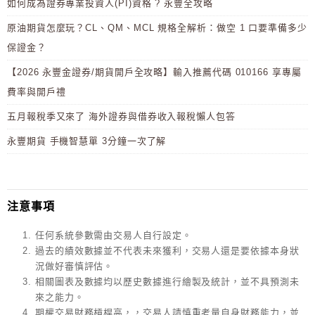
如何成為證券專業投資人(PI)資格 ? 永豐全攻略
原油期貨怎麼玩？CL、QM、MCL 規格全解析：做空 1 口要準備多少
保證金？
【2026 永豐金證券/期貨開戶全攻略】輸入推薦代碼 010166 享專屬
費率與開戶禮
五月報稅季又來了 海外證券與借券收入報稅懶人包答
永豐期貨 手機智慧單 3分鐘一次了解
注意事項
任何系統參數需由交易人自行設定。
過去的績效數據並不代表未來獲利，交易人還是要依據本身狀
況做好審慎評估。
相關圖表及數據均以歷史數據進行繪製及統計，並不具預測未
來之能力。
期權交易財務槓桿高，，交易人請慎重考量自身財務能力，並