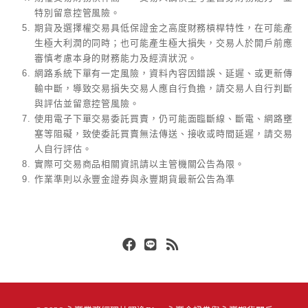
特別留意控管風險。
期貨及選擇權交易具低保證金之高度財務槓桿特性，在可能產
生極大利潤的同時；也可能產生極大損失，交易人於開戶前應
審慎考慮本身的財務能力及經濟狀況。
網路系統下單有一定風險，資料內容因錯誤、延遲、或更新傳
輸中斷，導致交易損失交易人應自行負擔，請交易人自行判斷
與評估並留意控管風險。
使用電子下單交易委託買賣，仍可能面臨斷線、斷電、網路壅
塞等阻礙，致使委託買賣無法傳送、接收或時間延遲，請交易
人自行評估。
實際可交易商品相關資訊請以主管機關公告為限。
作業準則以永豐金證券與永豐期貨最新公告為準
Facebook
Line
RSS