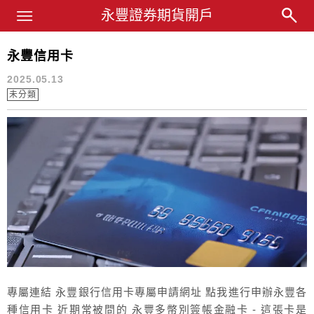
Main Menu
永豐業務經理杜昭逸Blog
永豐證券期貨開戶
永豐信用卡
信用卡
2025.05.13
未分類
專屬連結 永豐銀行信用卡專屬申請網址 點我進行申辦永豐各
種信用卡 近期常被問的 永豐多幣別簽帳金融卡 - 這張卡是