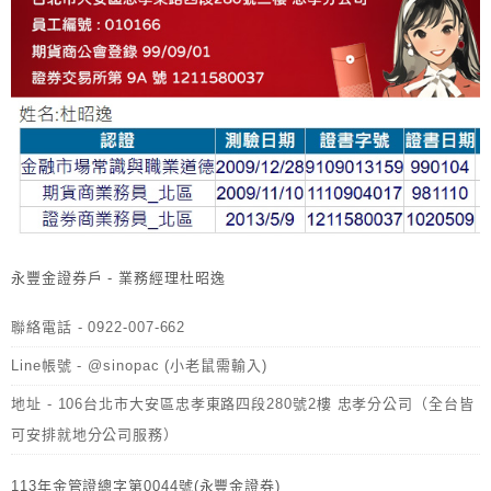
永豐金證券戶 - 業務經理杜昭逸
聯絡電話 - 0922-007-662
Line帳號 - @sinopac (小老鼠需輸入)
地址 - 106台北市大安區忠孝東路四段280號2樓 忠孝分公司（全台皆
可安排就地分公司服務）
113年金管證總字第0044號(永豐金證券)